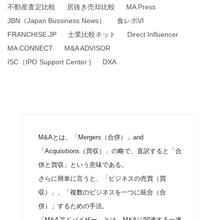
不動産査定比較
居抜き売却比較
MA Press
JBN（Japan Bussiness News）
食レポVI
FRANCHISE.JP
士業比較ネット
Direct Influencer
MA CONNECT
M&A ADVISOR
ISC（IPO Support Center )
DXA
M&Aとは、「Mergers（合併）」and
「Acquisitions（買収）」の略で、直訳すると「合
併と買収」という意味である。
さらに簡単に言うと、「ビジネスの売買（買
収）」、「複数のビジネスを一つに統合（合
併）」するための手法。
「M&Aアドバイザー」とは、M&Aに関連する一連