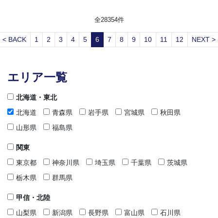
全
28354
件
< BACK
1
2
3
4
5
6
7
8
9
10
11
12
NEXT >
エリア一覧
北海道・東北
北海道
青森県
岩手県
宮城県
秋田県
山形県
福島県
関東
東京都
神奈川県
埼玉県
千葉県
茨城県
栃木県
群馬県
甲信・北陸
山梨県
新潟県
長野県
富山県
石川県